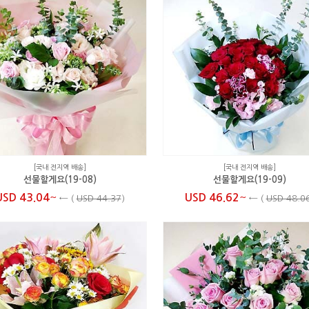
[국내 전지역 배송]
[국내 전지역 배송]
선물할게요(19-08)
선물할게요(19-09)
~
~
USD 43.04
USD 46.62
←
(
USD 44.37
)
←
(
USD 48.0