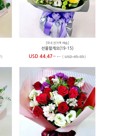
[국내 전지역 배송]
선물할게요(19-15)
~
USD 44.47
7
)
←
(
USD 45.85
)