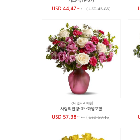
키스미(19-07)
~
USD 44.47
←
(
USD 45.85
)
[국내 전지역 배송]
사랑의전령-05-화병포함
~
USD 57.38
←
(
USD 59.15
)