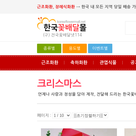
근조화환, 장례식화환
→ 한국 내 모든 지역 당일 배송 가
(구) 전국꽃배달넷114
종류별
용도별
이벤트별
근조화환
축하화환
관엽식물
공
ㅣ
ㅣ
ㅣ
크리스마스
언제나 사랑과 정성을 담아 제작, 전달해 드리는 한국
페이지 :