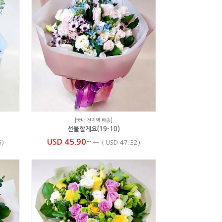
[국내 전지역 배송]
선물할게요(19-10)
~
USD 45.90
6
)
←
(
USD 47.32
)