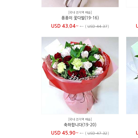
[국내 전지역 배송]
퐁퐁이 꽃다발(19-16)
~
USD 43.04
←
(
USD 44.37
)
[국내 전지역 배송]
축하합니다(19-20)
~
USD 45.90
←
(
USD 47.32
)