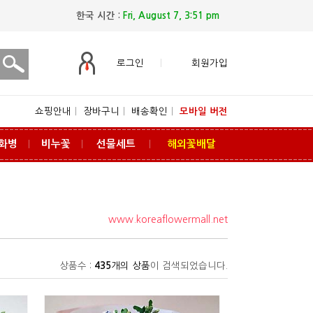
한국 시간 :
Fri, August 7, 3:51 pm
로그인
회원가입
쇼핑안내
ㅣ
장바구니
ㅣ
배송확인
ㅣ
모바일 버전
화병
비누꽃
선물세트
해외꽃배달
ㅣ
ㅣ
ㅣ
www.koreaflowermall.net
상품수 :
435
개의 상품
이 검색되었습니다.