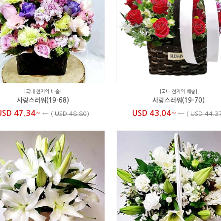
[국내 전지역 배송]
[국내 전지역 배송]
사랑스러워(19-68)
사랑스러워(19-70)
~
~
USD 47.34
USD 43.04
←
(
USD 48.80
)
←
(
USD 44.3