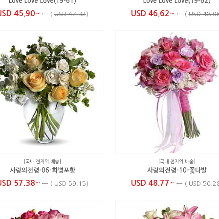
Love Love Love(19-61)
Love Love Love(19-62)
~
~
USD 45.90
USD 46.62
←
(
USD 47.32
)
←
(
USD 48.0
[국내 전지역 배송]
[국내 전지역 배송]
사랑의전령-06-화병포함
사랑의전령-10-꽃다발
~
~
USD 57.38
USD 48.77
←
(
USD 59.15
)
←
(
USD 50.2