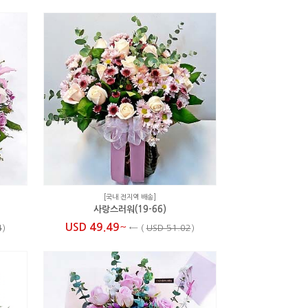
[국내 전지역 배송]
사랑스러워(19-66)
~
USD 49.49
4
)
←
(
USD 51.02
)