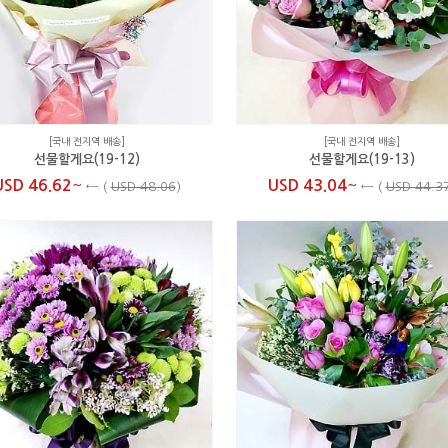
[국내 전지역 배송]
[국내 전지역 배송]
선물할게요(19-12)
선물할게요(19-13)
~
~
USD 46.62
USD 43.04
←
(
USD 48.06
)
←
(
USD 44.3