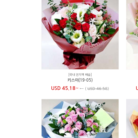
[국내 전지역 배송]
키스미(19-05)
~
USD 45.18
←
(
USD 46.58
)