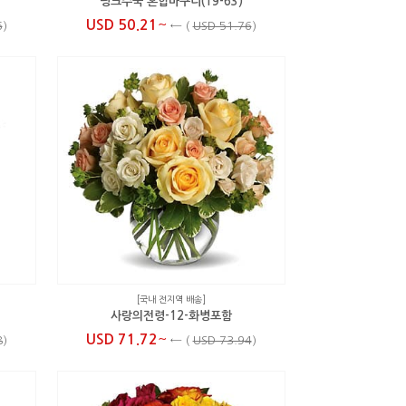
핑크수국 혼합바구니(19-63)
~
USD 50.21
6
)
←
(
USD 51.76
)
[국내 전지역 배송]
사랑의전령-12-화병포함
~
USD 71.72
8
)
←
(
USD 73.94
)