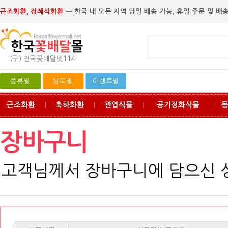
근조화환, 장례식화환
→ 한국 내 모든 지역 당일 배송 가능, 휴일 주문 및 배송
(구) 전국꽃배달넷114
종류별
용도별
이벤트별
근조화환
축하화환
관엽식물
공기정화식물
ㅣ
ㅣ
ㅣ
ㅣ
장바구니
고객님께서 장바구니에 담으신 