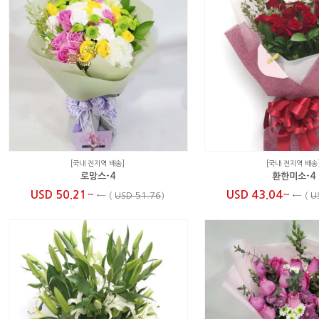
[국내 전지역 배송]
[국내 전지역 배송
로망스-4
환한미소-4
~
~
USD 50.21
USD 43.04
←
(
USD 51.76
)
←
(
U