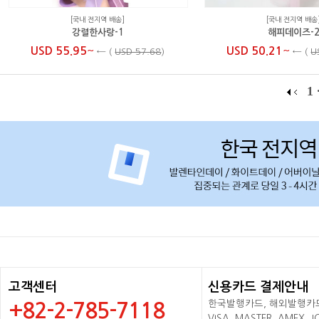
[국내 전지역 배송]
[국내 전지역 배송
강렬한사랑-1
해피데이즈-
~
~
USD 55.95
USD 50.21
←
(
USD 57.68
)
←
(
U
1
고객센터
신용카드 결제안내
한국발행카드, 해외발행카드+
+82-2-785-7118
VISA, MASTER, AMEX,