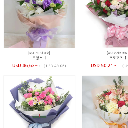
[국내 전지역 배송]
[국내 전지역 배송
로망스-1
프로포즈-1
~
~
USD 46.62
USD 50.21
←
(
USD 48.06
)
←
(
U