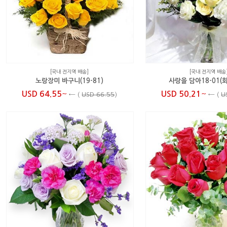
[국내 전지역 배송]
[국내 전지역 배송
노랑장미 바구니(19-81)
사랑을 담아18-01(
~
~
USD 64.55
USD 50.21
←
(
USD 66.55
)
←
(
U