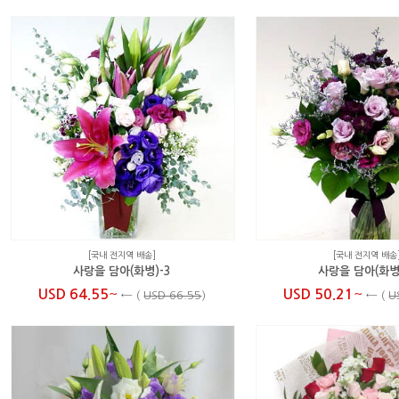
[국내 전지역 배송]
[국내 전지역 배송
사랑을 담아(화병)-3
사랑을 담아(화병
~
~
USD 64.55
USD 50.21
←
(
USD 66.55
)
←
(
U