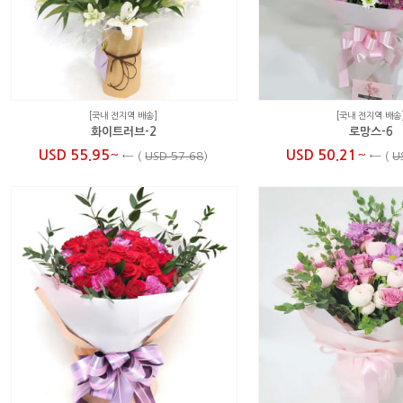
[국내 전지역 배송]
[국내 전지역 배송
화이트러브-2
로망스-6
~
~
USD 55.95
USD 50.21
←
(
USD 57.68
)
←
(
U