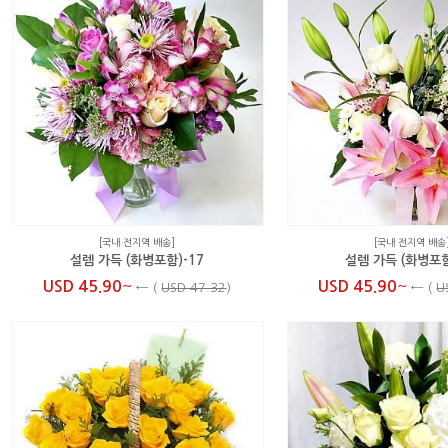
[국내 전지역 배송]
[국내 전지역 배송
설렘 가득 (화병포함)-17
설렘 가득 (화병포함
~
~
USD 45.90
USD 45.90
←
(
USD 47.32
)
←
(
U