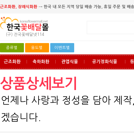
근조화환, 장례식화환
→ 한국 내 모든 지역 당일 배송 가능, 휴일 주문 및 배송
(구) 전국꽃배달넷114
종류별
용도별
이벤트별
근조화환
축하화환
관엽식물
공기정화식물
ㅣ
ㅣ
ㅣ
ㅣ
상품상세보기
언제나 사랑과 정성을 담아 제작
겠습니다.