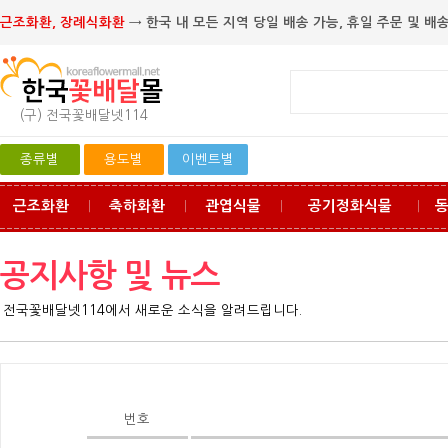
근조화환, 장례식화환
→ 한국 내 모든 지역 당일 배송 가능, 휴일 주문 및 배송
(구) 전국꽃배달넷114
종류별
용도별
이벤트별
근조화환
축하화환
관엽식물
공기정화식물
ㅣ
ㅣ
ㅣ
ㅣ
공지사항 및 뉴스
전국꽃배달넷114에서 새로운 소식을 알려드립니다.
번호