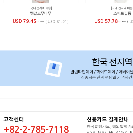
[국내 전지역 배송]
[국내 전지역 배송
뱅갈고무나무
스파트필름
~
~
USD 79.45
USD 57.78
←
(
USD 81.91
)
←
(
U
고객센터
신용카드 결제안내
한국발행카드, 해외발행카드+
+82-2-785-7118
VISA, MASTER, AMEX,