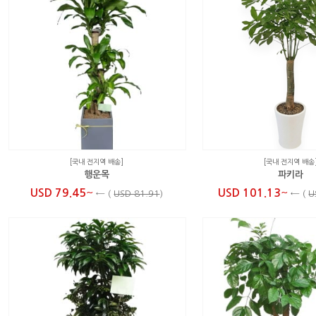
[국내 전지역 배송]
[국내 전지역 배송
행운목
파키라
~
~
USD 79.45
USD 101.13
←
(
USD 81.91
)
←
(
U