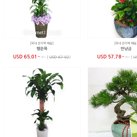
[국내 전지역 배송]
[국내 전지역 배송
행운목
만냥금
~
~
USD 65.01
USD 57.78
←
(
USD 67.02
)
←
(
U