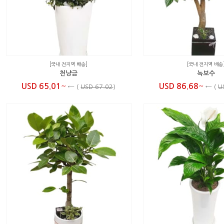
[국내 전지역 배송]
[국내 전지역 배송
천냥금
녹보수
~
~
USD 65.01
USD 86.68
←
(
USD 67.02
)
←
(
U