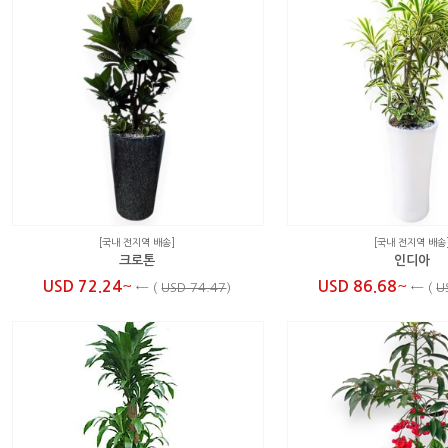
[국내 전지역 배송]
[국내 전지역 배송
크로톤
인디아
~
~
USD 72.24
USD 86.68
←
(
USD 74.47
)
←
(
U