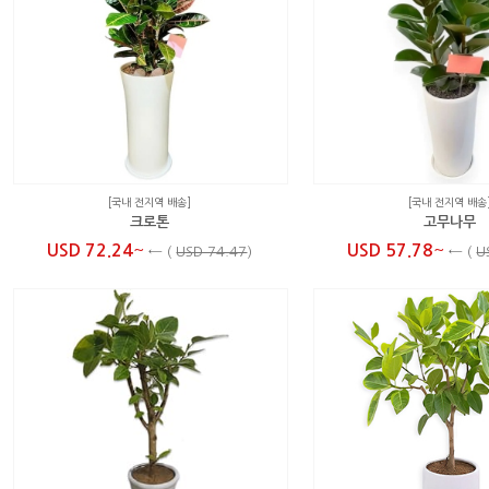
[국내 전지역 배송]
[국내 전지역 배송
크로톤
고무나무
~
~
USD 72.24
USD 57.78
←
(
USD 74.47
)
←
(
U