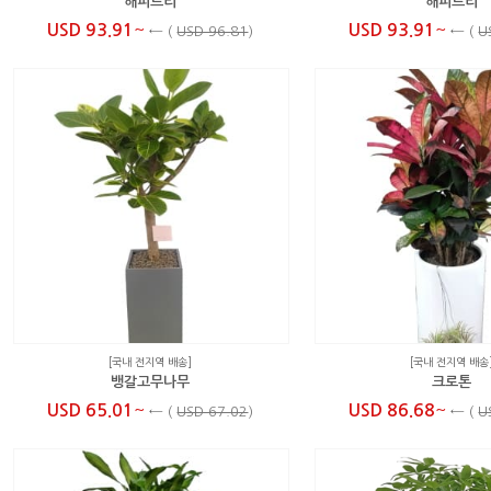
해피트리
해피트리
~
~
USD 93.91
USD 93.91
←
(
USD 96.81
)
←
(
U
[국내 전지역 배송]
[국내 전지역 배송
뱅갈고무나무
크로톤
~
~
USD 65.01
USD 86.68
←
(
USD 67.02
)
←
(
U