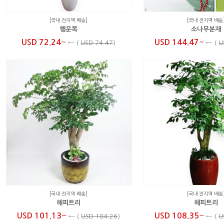
[국내 전지역 배송]
[국내 전지역 배송
행운목
소나무분재
~
~
USD 72.24
USD 144.47
←
(
USD 74.47
)
←
(
U
[국내 전지역 배송]
[국내 전지역 배송
해피트리
해피트리
~
~
USD 101.13
USD 108.35
←
(
USD 104.26
)
←
(
U