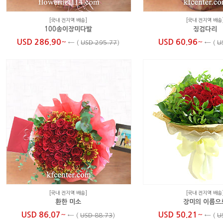
[국내 전지역 배송]
[국내 전지역 배송
100송이장미다발
징검다리
~
~
USD 286.90
USD 60.96
←
(
USD 295.77
)
←
(
U
[국내 전지역 배송]
[국내 전지역 배송
환한 미소
장미의 이름으
~
~
USD 86.07
USD 50.21
←
(
USD 88.73
)
←
(
U