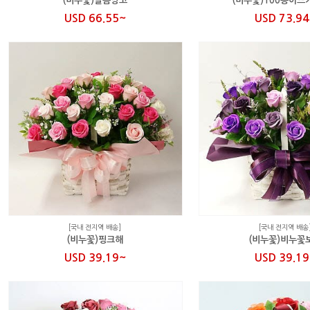
(비누꽃)달콤망고
(비누꽃)100송이
USD 66.55~
USD 73.9
[국내 전지역 배송]
[국내 전지역 배송
(비누꽃)핑크해
(비누꽃)비누꽃
USD 39.19~
USD 39.1