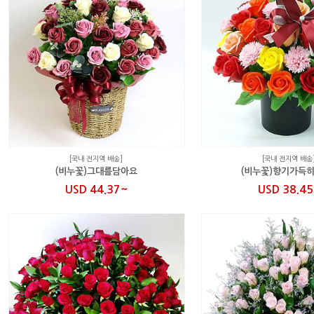
[국내 전지역 배송]
[국내 전지역 배송
(비누꽃)그대를담아요
(비누꽃)향기가득
USD 44.37~
USD 38.4