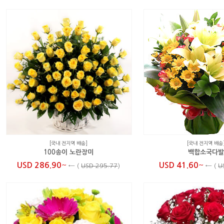
[국내 전지역 배송]
[국내 전지역 배송
100송이 노란장미
백합소국다
~
~
USD 286.90
USD 41.60
←
(
USD 295.77
)
←
(
U