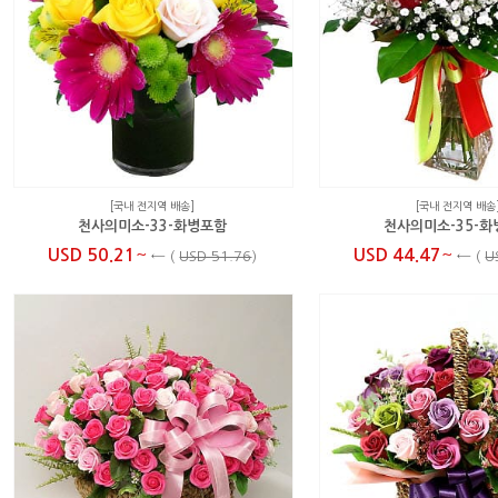
[국내 전지역 배송]
[국내 전지역 배송
천사의미소-33-화병포함
천사의미소-35-
~
~
USD 50.21
USD 44.47
←
(
USD 51.76
)
←
(
U