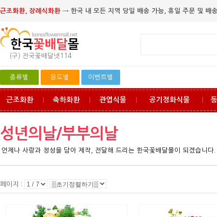
근조화환, 장례식화환
→ 한국 내 모든 지역 당일 배송 가능, 휴일 주문 및 배송
(구) 전국꽃배달넷114
종류별
용도별
이벤트별
근조화환
축하화환
관엽식물
공기정화식물
ㅣ
ㅣ
ㅣ
ㅣ
성년의날/부부의날
언제나 사랑과 정성을 담아 제작, 전달해 드리는 한국꽃배달몰이 되겠습니다.
페이지 :