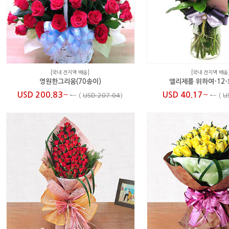
[국내 전지역 배송]
[국내 전지역 배송
영원한그리움(70송이)
엘리제를 위하여-12
~
~
USD 200.83
USD 40.17
←
(
USD 207.04
)
←
(
U