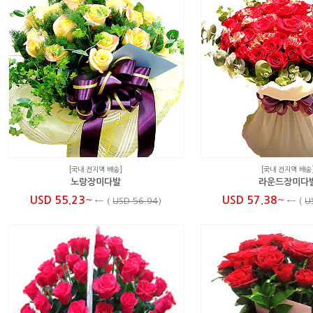
[국내 전지역 배송]
[국내 전지역 배송
노랑장미다발
라운드장미다
~
~
USD 55.23
USD 57.38
←
(
USD 56.94
)
←
(
U