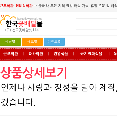
근조화환, 장례식화환
→ 한국 내 모든 지역 당일 배송 가능, 휴일 주문 및 배송
(구) 전국꽃배달넷114
종류별
용도별
이벤트별
근조화환
축하화환
관엽식물
공기정화식물
ㅣ
ㅣ
ㅣ
ㅣ
상품상세보기
언제나 사랑과 정성을 담아 제작
겠습니다.