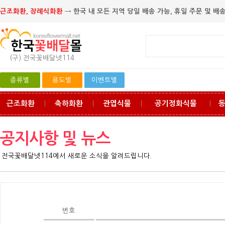
근조화환, 장례식화환
→ 한국 내 모든 지역 당일 배송 가능, 휴일 주문 및 배송
(구) 전국꽃배달넷114
종류별
용도별
이벤트별
근조화환
축하화환
관엽식물
공기정화식물
ㅣ
ㅣ
ㅣ
ㅣ
공지사항 및 뉴스
전국꽃배달넷114에서 새로운 소식을 알려드립니다.
번호