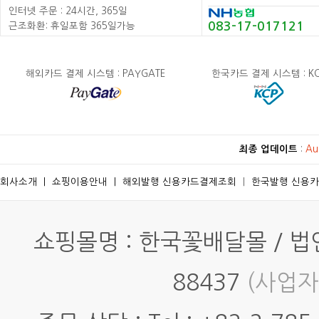
인터넷 주문 : 24시간, 365일
083-17-017121
근조화환: 휴일포함 365일가능
해외카드 결제 시스템 : PAYGATE
한국카드 결제 시스템 : K
최종 업데이트
:
Au
회사소개
ㅣ
쇼핑이용안내
ㅣ
해외발행 신용카드결제조회
ㅣ
한국발행 신용
쇼핑몰명 : 한국꽃배달몰 / 법인명
88437
(사업자