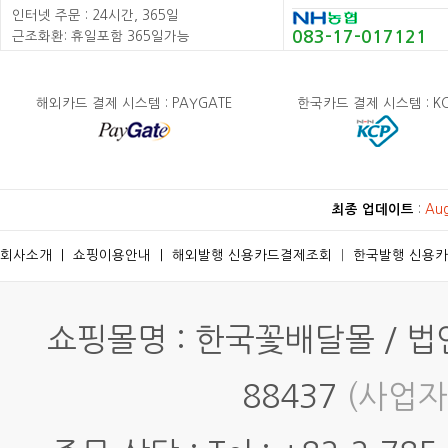
인터넷 주문 : 24시간, 365일
083-17-017121
근조화환: 휴일포함 365일가능
해외카드 결제 시스템 : PAYGATE
한국카드 결제 시스템 : K
최종 업데이트
:
Au
회사소개
ㅣ
쇼핑이용안내
ㅣ
해외발행 신용카드결제조회
ㅣ
한국발행 신용
쇼핑몰명 : 한국꽃배달몰 / 법인명
88437
(사업자