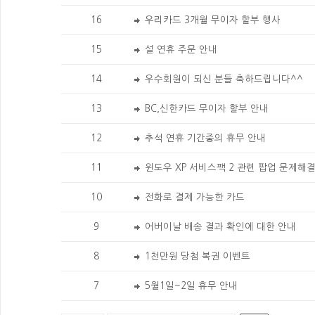
16
우리카드 3개월 무이자 할부 행사
15
설 연휴 주문 안내
14
우수회원이 되신 분들 축하드립니다^^
13
BC,신한카드 무이자 할부 안내
12
추석 연휴 기간중의 휴무 안내
11
윈도우 XP 서비스팩 2 관련 팝업 문제해
10
전화로 결제 가능한 카드
9
어버이날 배송 결과 확인에 대한 안내
8
1천만원 당첨 복권 이벤트
7
5월1일~2일 휴무 안내