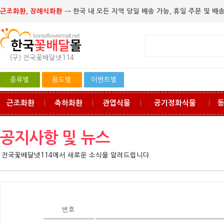
근조화환, 장례식화환
→ 한국 내 모든 지역 당일 배송 가능, 휴일 주문 및 배송
(구) 전국꽃배달넷114
종류별
용도별
이벤트별
근조화환
축하화환
관엽식물
공기정화식물
ㅣ
ㅣ
ㅣ
ㅣ
공지사항 및 뉴스
전국꽃배달넷114에서 새로운 소식을 알려드립니다.
번호