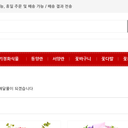
능, 휴일 주문 및 배송 가능 / 배송 결과 전송
기정화식물
동양란
서양란
꽃바구니
꽃다발
꽃
ㅣ
ㅣ
ㅣ
ㅣ
ㅣ
꽃배달몰이 되겠습니다.