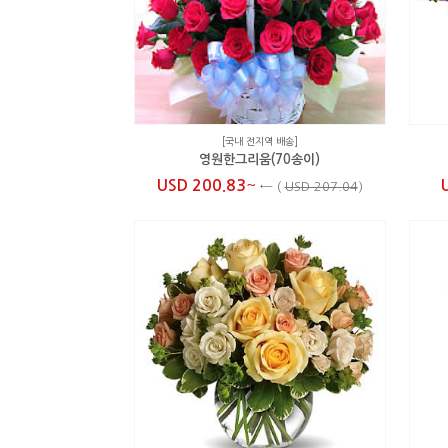
[국내 전지역 배송]
영원한그리움(70송이)
~
USD 200.83
←
(
USD 207.04
)