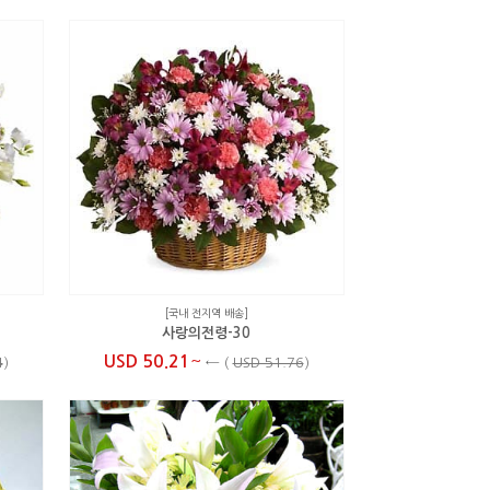
[국내 전지역 배송]
사랑의전령-30
~
USD 50.21
4
)
←
(
USD 51.76
)