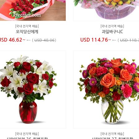
[국내 전지역 배송]
[국내 전지역 배송]
오직당신에게
과일바구니C
~
~
USD 46.62
USD 114.76
←
(
USD 48.06
)
←
(
USD 118.
[국내 전지역 배송]
[국내 전지역 배송]