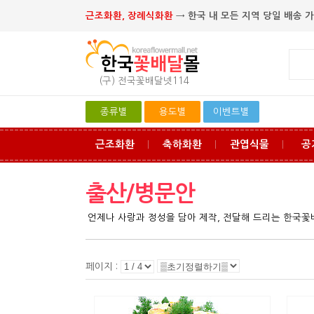
근조화환, 장례식화환
→ 한국 내 모든 지역 당일 배송 가
(구) 전국꽃배달넷114
종류별
용도별
이벤트별
근조화환
축하화환
관엽식물
공
ㅣ
ㅣ
ㅣ
출산/병문안
언제나 사랑과 정성을 담아 제작, 전달해 드리는 한국
페이지 :