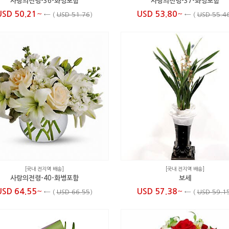
사랑의전령-36-화병포함
사랑의전령-37-화병포함
~
~
USD 50.21
USD 53.80
←
(
USD 51.76
)
←
(
USD 55.4
[국내 전지역 배송]
[국내 전지역 배송]
사랑의전령-40-화병포함
보세
~
~
USD 64.55
USD 57.38
←
(
USD 66.55
)
←
(
USD 59.1