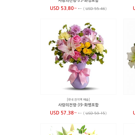
사랑의전령-35-화병포함
~
USD 53.80
←
(
USD 55.46
)
[국내 전지역 배송]
사랑의전령-39-화병포함
~
USD 57.38
←
(
USD 59.15
)