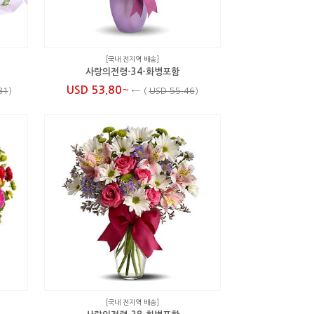
[국내 전지역 배송]
사랑의전령-34-화병포함
~
USD 53.80
31
)
←
(
USD 55.46
)
[국내 전지역 배송]