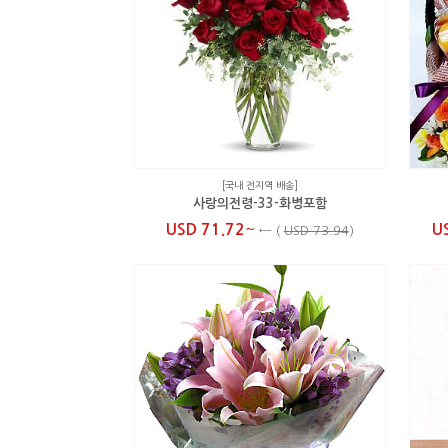
[국내 전지역 배송]
사랑의전령-33-화병포함
~
USD 71.72
U
←
(
USD 73.94
)