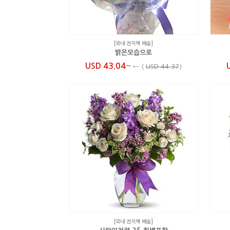
[국내 전지역 배송]
밝은모습으로
~
USD 43.04
←
(
USD 44.37
)
[국내 전지역 배송]