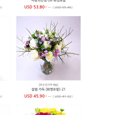
사랑의전령-38-화병포함
~
USD 53.80
6
)
←
(
USD 55.46
)
[국내 전지역 배송]
설렘 가득 (화병포함)-21
~
USD 45.90
5
)
←
(
USD 47.32
)