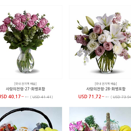
[국내 전지역 배송]
[국내 전지역 배송]
사랑의전령-27-화병포함
사랑의전령-28-화병포함
~
~
USD 40.17
USD 71.72
←
(
USD 41.41
)
←
(
USD 73.9