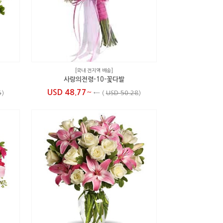
[국내 전지역 배송]
사랑의전령-10-꽃다발
~
USD 48.77
5
)
←
(
USD 50.28
)