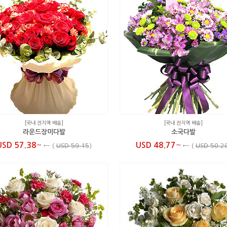
[국내 전지역 배송]
[국내 전지역 배송]
라운드장미다발
소국다발
~
~
USD 57.38
USD 48.77
←
(
USD 59.15
)
←
(
USD 50.2