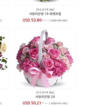
[국내 전지역 배송]
사랑의전령-19-화병포함
~
USD 53.80
6
)
←
(
USD 55.46
)
[국내 전지역 배송]
사랑의전령-24
~
USD 50.21
5
)
←
(
USD 51.76
)