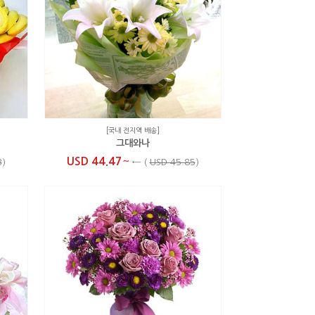
[국내 전지역 배송]
그대와나
~
USD 44.47
3
)
←
(
USD 45.85
)