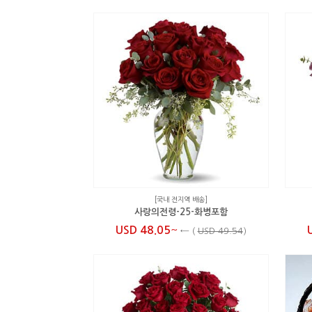
[국내 전지역 배송]
사랑의전령-25-화병포함
~
USD 48.05
←
(
USD 49.54
)