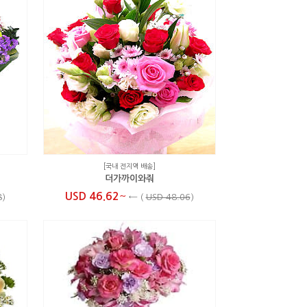
[국내 전지역 배송]
더가까이와줘
~
USD 46.62
8
)
←
(
USD 48.06
)