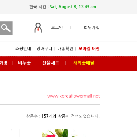
한국 시간 :
Sat, August 8, 12:43 am
로그인
회원가입
쇼핑안내
ㅣ
장바구니
ㅣ
배송확인
ㅣ
모바일 버전
화병
비누꽃
선물세트
해외꽃배달
ㅣ
ㅣ
ㅣ
www.koreaflowermall.net
상품수 :
157
개의 상품
이 검색되었습니다.