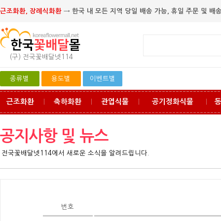
근조화환, 장례식화환
→ 한국 내 모든 지역 당일 배송 가능, 휴일 주문 및 배송
(구) 전국꽃배달넷114
종류별
용도별
이벤트별
근조화환
축하화환
관엽식물
공기정화식물
ㅣ
ㅣ
ㅣ
ㅣ
공지사항 및 뉴스
전국꽃배달넷114에서 새로운 소식을 알려드립니다.
번호