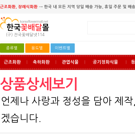
근조화환, 장례식화환
→ 한국 내 모든 지역 당일 배송 가능, 휴일 주문 및 배송
(구) 전국꽃배달넷114
종류별
용도별
이벤트별
근조화환
축하화환
관엽식물
공기정화식물
ㅣ
ㅣ
ㅣ
ㅣ
상품상세보기
언제나 사랑과 정성을 담아 제작
겠습니다.