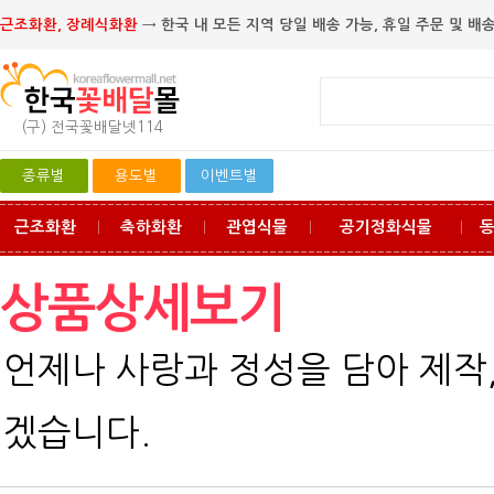
근조화환, 장례식화환
→ 한국 내 모든 지역 당일 배송 가능, 휴일 주문 및 배송
(구) 전국꽃배달넷114
종류별
용도별
이벤트별
근조화환
축하화환
관엽식물
공기정화식물
ㅣ
ㅣ
ㅣ
ㅣ
상품상세보기
언제나 사랑과 정성을 담아 제작
겠습니다.