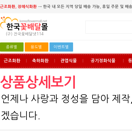
근조화환, 장례식화환
→ 한국 내 모든 지역 당일 배송 가능, 휴일 주문 및 배송
(구) 전국꽃배달넷114
종류별
용도별
이벤트별
근조화환
축하화환
관엽식물
공기정화식물
ㅣ
ㅣ
ㅣ
ㅣ
상품상세보기
언제나 사랑과 정성을 담아 제작
겠습니다.