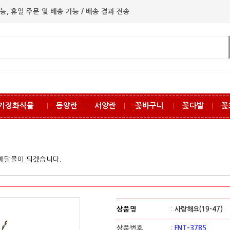
능, 휴일 주문 및 배송 가능 / 배송 결과 전송
기정화식물
동양란
서양란
꽃바구니
꽃다발
꽃
ㅣ
ㅣ
ㅣ
ㅣ
ㅣ
꽃배달몰이 되겠습니다.
상품명
:
사랑해요(19-47)
상품번호
:
FNT-3785