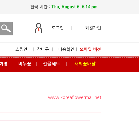
한국 시간 :
Thu, August 6, 6:14 pm
로그인
회원가입
쇼핑안내
ㅣ
장바구니
ㅣ
배송확인
ㅣ
모바일 버전
화병
비누꽃
선물세트
해외꽃배달
ㅣ
ㅣ
ㅣ
www.koreaflowermall.net