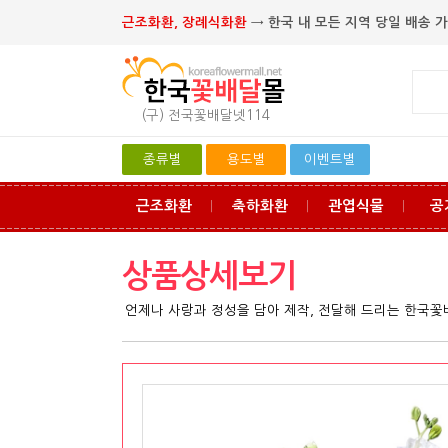
근조화환, 장례식화환
→ 한국 내 모든 지역 당일 배송 가
(구) 전국꽃배달넷114
종류별
용도별
이벤트별
근조화환
축하화환
관엽식물
공
ㅣ
ㅣ
ㅣ
상품상세보기
언제나 사랑과 정성을 담아 제작, 전달해 드리는 한국