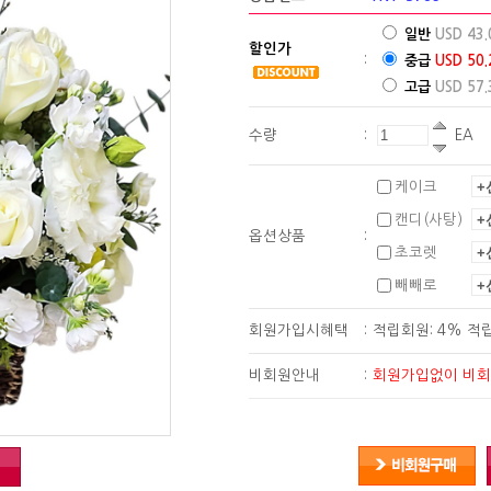
일반
USD 43.
할인가
:
중급
USD 50.
고급
USD 57.
수량
:
EA
케이크
캔디(사탕)
옵션상품
:
초코렛
빼빼로
회원가입시혜택
:
적립회원: 4% 적
비회원안내
:
회원가입없이 비