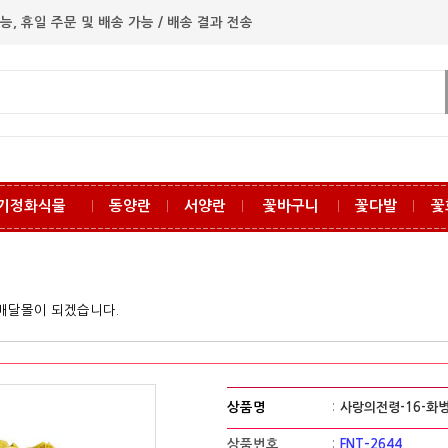
능, 휴일 주문 및 배송 가능 / 배송 결과 전송
기정화식물
동양란
서양란
꽃바구니
꽃다발
꽃
ㅣ
ㅣ
ㅣ
ㅣ
ㅣ
꽃배달몰이 되겠습니다.
상품명
:
사랑의전령-16-화
상품번호
:
FNT-2644