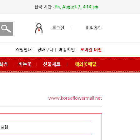
한국 시간 :
Fri, August 7, 4:14 am
로그인
회원가입
쇼핑안내
ㅣ
장바구니
ㅣ
배송확인
ㅣ
모바일 버전
화병
비누꽃
선물세트
해외꽃배달
ㅣ
ㅣ
ㅣ
www.koreaflowermall.net
병포함