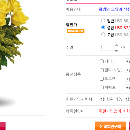
배송안내
:
화병의 모양과 색상
일반
USD 50.
할인가
:
중급
USD 57.
고급
USD 64.
수량
:
EA
케이크
캔디(사탕)
옵션상품
:
초코렛
빼빼로
회원가입시혜택
:
적립회원: 4% 적
비회원안내
:
회원가입없이 비