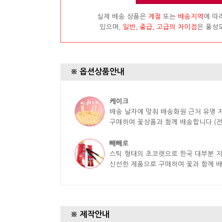
실제 배송 상품은
계절
또는
배송지역
에 따
있으며,
일반, 중급, 고급의 차이점
은 풍성
※ 옵션상품안내
케이크
배송 날자에 맞춰 배송화원 근처 유명
구매하여 꽃상품과 함께 배송합니다.(전
빼빼로
스틱 형태의 초코렛으로 한국 대부분 
신선한 제품으로 구매하여 꽃과 함께 
※ 제작안내