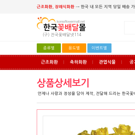
근조화환, 장례식화환
→ 한국 내 모든 지역 당일 배송 가
(구) 전국꽃배달넷114
종류별
용도별
이벤트별
근조화환
축하화환
관엽식물
공
ㅣ
ㅣ
ㅣ
상품상세보기
언제나 사랑과 정성을 담아 제작, 전달해 드리는 한국