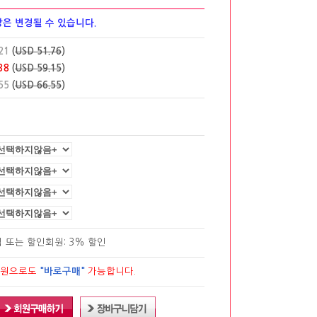
은 변경될 수 있습니다.
21
(
USD 51.76
)
38
(
USD 59.15
)
55
(
USD 66.55
)
립
또는 할인회원: 3% 할인
회원으로도
"바로구매"
가능합니다.