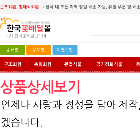
근조화환, 장례식화환
→ 한국 내 모든 지역 당일 배송 가능, 휴일 주문 및 배송
(구) 전국꽃배달넷114
종류별
용도별
이벤트별
근조화환
축하화환
관엽식물
공기정화식물
ㅣ
ㅣ
ㅣ
ㅣ
상품상세보기
언제나 사랑과 정성을 담아 제작
겠습니다.