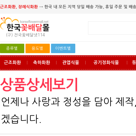
근조화환, 장례식화환
→ 한국 내 모든 지역 당일 배송 가능, 휴일 주문 및 배송
(구) 전국꽃배달넷114
종류별
용도별
이벤트별
근조화환
축하화환
관엽식물
공기정화식물
ㅣ
ㅣ
ㅣ
ㅣ
상품상세보기
언제나 사랑과 정성을 담아 제작
겠습니다.