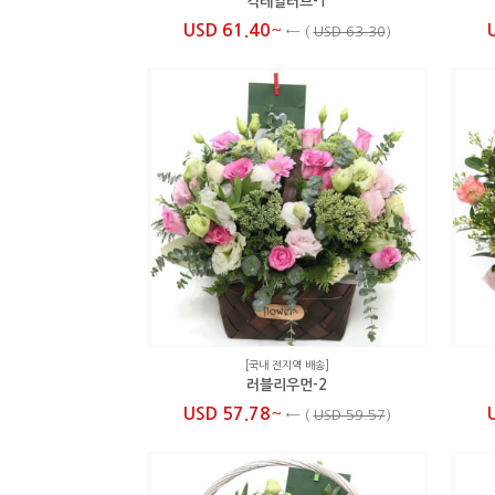
칵테일러브-1
~
USD 61.40
←
(
USD 63.30
)
[국내 전지역 배송]
러블리우먼-2
~
USD 57.78
←
(
USD 59.57
)