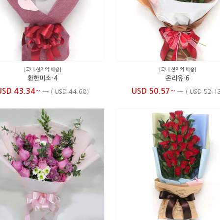
[국내 전지역 배송]
[국내 전지역 배송]
환한미소-4
온리유-6
~
~
USD 43.34
USD 50.57
←
(
USD 44.68
)
←
(
USD 52.1