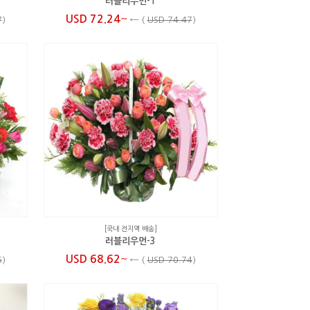
러블리우먼-1
~
USD 72.24
7
)
←
(
USD 74.47
)
[국내 전지역 배송]
러블리우먼-3
~
USD 68.62
6
)
←
(
USD 70.74
)