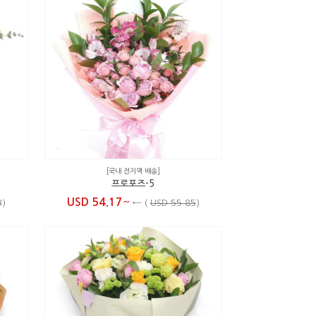
[국내 전지역 배송]
프로포즈-5
~
USD 54.17
3
)
←
(
USD 55.85
)