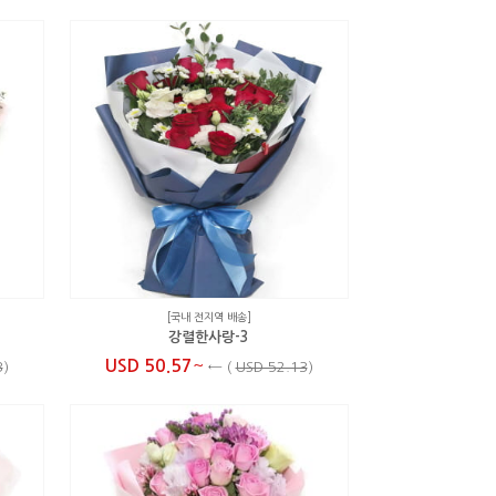
[국내 전지역 배송]
강렬한사랑-3
~
USD 50.57
3
)
←
(
USD 52.13
)