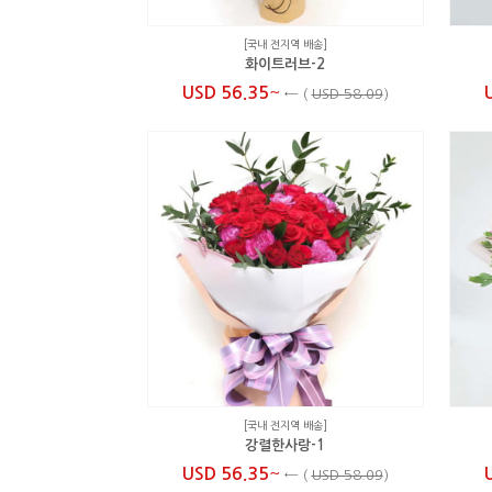
[국내 전지역 배송]
화이트러브-2
~
USD 56.35
←
(
USD 58.09
)
[국내 전지역 배송]
강렬한사랑-1
~
USD 56.35
←
(
USD 58.09
)