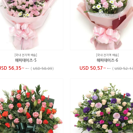
[국내 전지역 배송]
[국내 전지역 배송]
해피데이즈-5
해피데이즈-6
~
~
USD 56.35
USD 50.57
←
(
USD 58.09
)
←
(
USD 52.1