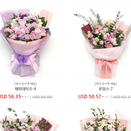
[국내 전지역 배송]
[국내 전지역 배송]
해피데이즈-4
로망스-7
~
~
USD 56.35
USD 50.57
←
(
USD 58.09
)
←
(
USD 52.1