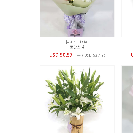
[국내 전지역 배송]
로망스-4
~
USD 50.57
←
(
USD 52.13
)