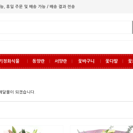
능, 휴일 주문 및 배송 가능 / 배송 결과 전송
기정화식물
동양란
서양란
꽃바구니
꽃다발
꽃
ㅣ
ㅣ
ㅣ
ㅣ
ㅣ
꽃배달몰이 되겠습니다.