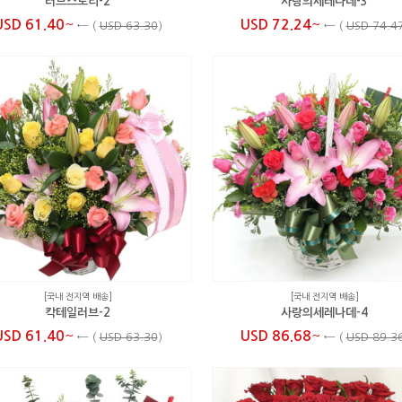
러브스토리-2
사랑의세레나데-3
~
~
USD 61.40
USD 72.24
←
(
USD 63.30
)
←
(
USD 74.4
[국내 전지역 배송]
[국내 전지역 배송]
칵테일러브-2
사랑의세레나데-4
~
~
USD 61.40
USD 86.68
←
(
USD 63.30
)
←
(
USD 89.3