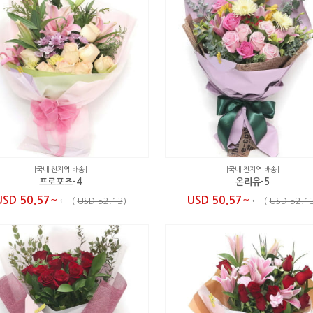
[국내 전지역 배송]
[국내 전지역 배송]
프로포즈-4
온리유-5
~
~
USD 50.57
USD 50.57
←
(
USD 52.13
)
←
(
USD 52.1