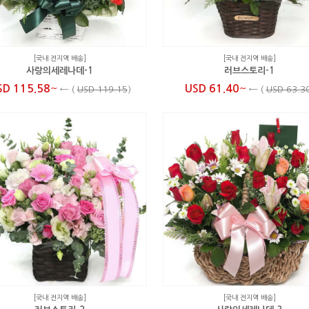
[국내 전지역 배송]
[국내 전지역 배송]
사랑의세레나데-1
러브스토리-1
~
~
SD 115.58
USD 61.40
←
(
USD 119.15
)
←
(
USD 63.3
[국내 전지역 배송]
[국내 전지역 배송]