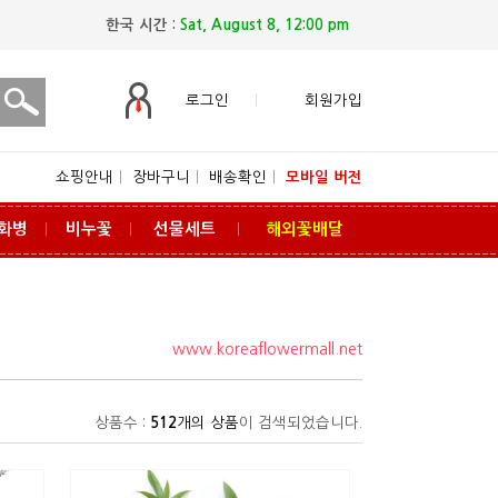
한국 시간 :
Sat, August 8, 12:00 pm
로그인
회원가입
쇼핑안내
ㅣ
장바구니
ㅣ
배송확인
ㅣ
모바일 버전
화병
비누꽃
선물세트
해외꽃배달
ㅣ
ㅣ
ㅣ
www.koreaflowermall.net
상품수 :
512
개의 상품
이 검색되었습니다.