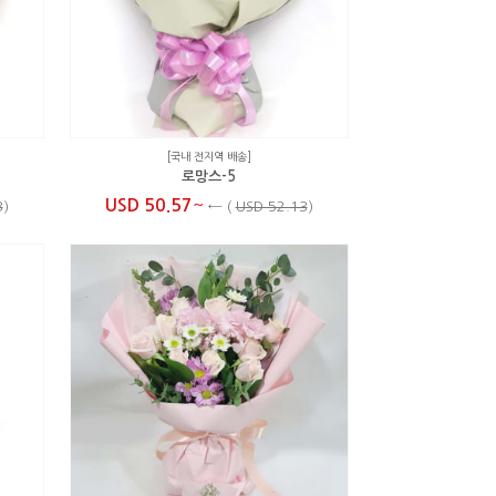
[국내 전지역 배송]
로망스-5
~
USD 50.57
3
)
←
(
USD 52.13
)