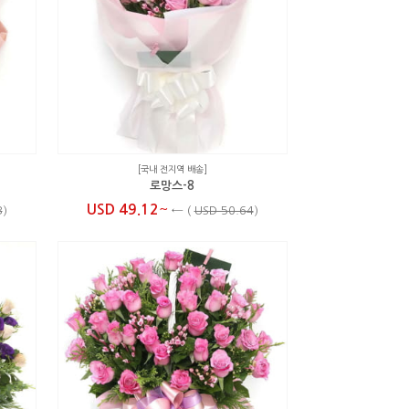
[국내 전지역 배송]
로망스-8
~
USD 49.12
3
)
←
(
USD 50.64
)