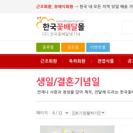
근조화환, 장례식화환
→ 한국 내 모든 지역 당일 배송 가
(구) 전국꽃배달넷114
종류별
용도별
이벤트별
근조화환
축하화환
관엽식물
공
ㅣ
ㅣ
ㅣ
생일/결혼기념일
언제나 사랑과 정성을 담아 제작, 전달해 드리는 한국
페이지 :