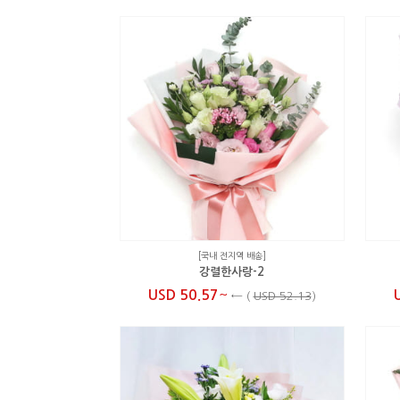
[국내 전지역 배송]
강렬한사랑-2
~
USD 50.57
←
(
USD 52.13
)