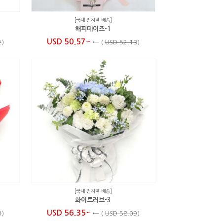
[국내 전지역 배송]
해피데이즈-1
~
USD 50.57
2
)
←
(
USD 52.13
)
[국내 전지역 배송]
화이트러브-3
~
USD 56.35
3
)
←
(
USD 58.09
)