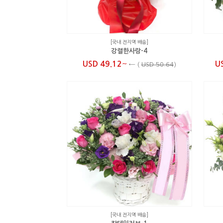
[국내 전지역 배송]
강렬한사랑-4
~
USD 49.12
U
←
(
USD 50.64
)
[국내 전지역 배송]