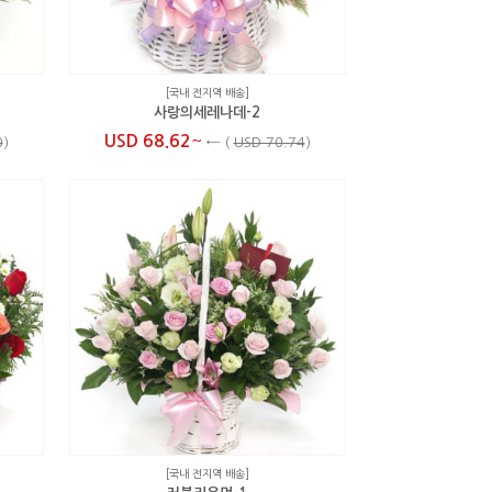
[국내 전지역 배송]
사랑의세레나데-2
~
USD 68.62
0
)
←
(
USD 70.74
)
[국내 전지역 배송]