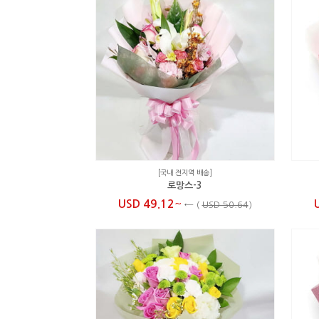
[국내 전지역 배송]
로망스-3
~
USD 49.12
←
(
USD 50.64
)