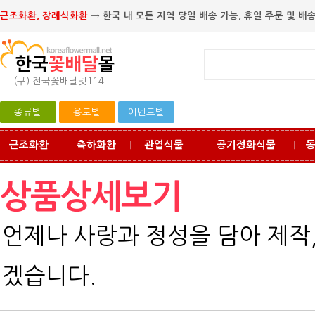
근조화환, 장례식화환
→ 한국 내 모든 지역 당일 배송 가능, 휴일 주문 및 배송
(구) 전국꽃배달넷114
종류별
용도별
이벤트별
근조화환
축하화환
관엽식물
공기정화식물
ㅣ
ㅣ
ㅣ
ㅣ
상품상세보기
언제나 사랑과 정성을 담아 제작
겠습니다.