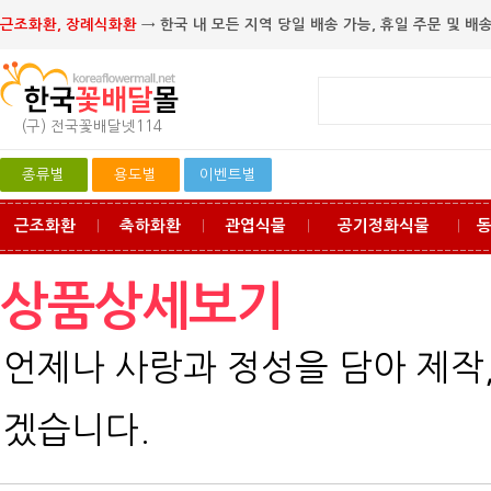
근조화환, 장례식화환
→ 한국 내 모든 지역 당일 배송 가능, 휴일 주문 및 배송
(구) 전국꽃배달넷114
종류별
용도별
이벤트별
근조화환
축하화환
관엽식물
공기정화식물
ㅣ
ㅣ
ㅣ
ㅣ
상품상세보기
언제나 사랑과 정성을 담아 제작
겠습니다.