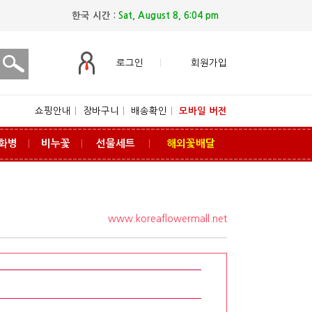
한국 시간 :
Sat, August 8, 6:04 pm
로그인
회원가입
쇼핑안내
ㅣ
장바구니
ㅣ
배송확인
ㅣ
모바일 버전
화병
비누꽃
선물세트
해외꽃배달
ㅣ
ㅣ
ㅣ
www.koreaflowermall.net