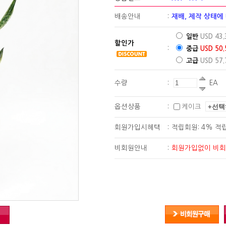
배송안내
:
재배, 제작 상태에
일반
USD 43.
할인가
:
중급
USD 50.
고급
USD 57.
수량
:
EA
옵션상품
:
케이크
회원가입시혜택
:
적립회원: 4% 적
비회원안내
:
회원가입없이 비