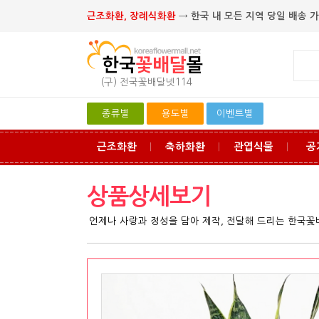
근조화환, 장례식화환
→ 한국 내 모든 지역 당일 배송 가
(구) 전국꽃배달넷114
종류별
용도별
이벤트별
근조화환
축하화환
관엽식물
공
ㅣ
ㅣ
ㅣ
상품상세보기
언제나 사랑과 정성을 담아 제작, 전달해 드리는 한국