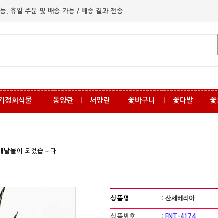
능, 휴일 주문 및 배송 가능 / 배송 결과 전송
기정화식물
동양란
서양란
꽃바구니
꽃다발
꽃
ㅣ
ㅣ
ㅣ
ㅣ
ㅣ
꽃배달몰이 되겠습니다.
상품명
:
산세베리아
상품번호
:
FNT-4174