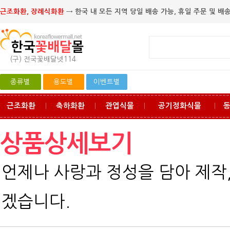
근조화환, 장례식화환
→ 한국 내 모든 지역 당일 배송 가능, 휴일 주문 및 배송
(구) 전국꽃배달넷114
종류별
용도별
이벤트별
근조화환
축하화환
관엽식물
공기정화식물
ㅣ
ㅣ
ㅣ
ㅣ
상품상세보기
언제나 사랑과 정성을 담아 제작
겠습니다.