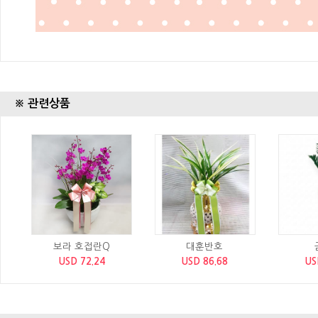
※ 관련상품
보라 호접란Q
대훈반호
USD 72.24
USD 86.68
US