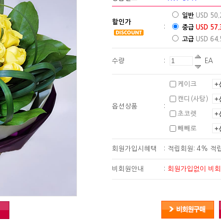
일반
USD 50.
할인가
:
중급
USD 57.
고급
USD 64.
수량
:
EA
케이크
캔디(사탕)
옵션상품
:
초코렛
빼빼로
회원가입시혜택
:
적립회원: 4% 적
비회원안내
:
회원가입없이 비