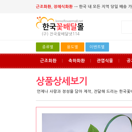
근조화환, 장례식화환
→ 한국 내 모든 지역 당일 배송 가
(구) 전국꽃배달넷114
종류별
용도별
이벤트별
근조화환
축하화환
관엽식물
공
ㅣ
ㅣ
ㅣ
상품상세보기
언제나 사랑과 정성을 담아 제작, 전달해 드리는 한국