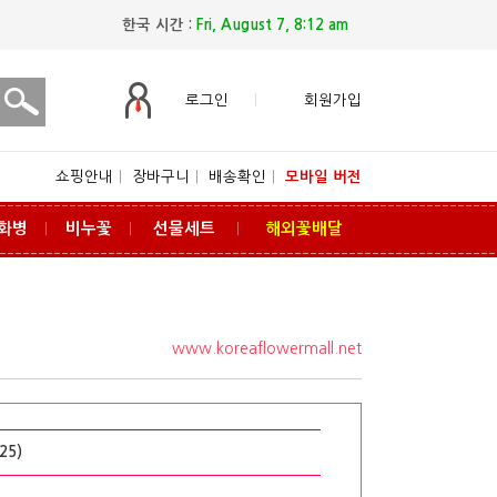
한국 시간 :
Fri, August 7, 8:12 am
로그인
회원가입
쇼핑안내
ㅣ
장바구니
ㅣ
배송확인
ㅣ
모바일 버전
화병
비누꽃
선물세트
해외꽃배달
ㅣ
ㅣ
ㅣ
www.koreaflowermall.net
25)