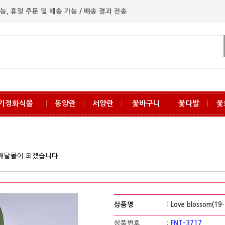
능, 휴일 주문 및 배송 가능 / 배송 결과 전송
기정화식물
동양란
서양란
꽃바구니
꽃다발
꽃
ㅣ
ㅣ
ㅣ
ㅣ
ㅣ
꽃배달몰이 되겠습니다.
상품명
:
Love blossom(19-
상품번호
:
FNT-3717