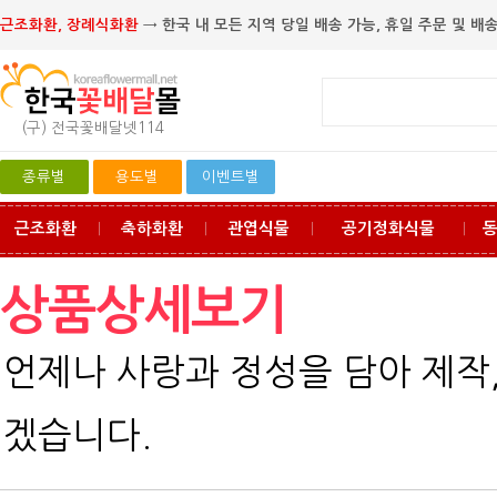
근조화환, 장례식화환
→ 한국 내 모든 지역 당일 배송 가능, 휴일 주문 및 배송
(구) 전국꽃배달넷114
종류별
용도별
이벤트별
근조화환
축하화환
관엽식물
공기정화식물
ㅣ
ㅣ
ㅣ
ㅣ
상품상세보기
언제나 사랑과 정성을 담아 제작
겠습니다.