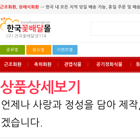
근조화환, 장례식화환
→ 한국 내 모든 지역 당일 배송 가능, 휴일 주문 및 배송
(구) 전국꽃배달넷114
종류별
용도별
이벤트별
근조화환
축하화환
관엽식물
공기정화식물
ㅣ
ㅣ
ㅣ
ㅣ
상품상세보기
언제나 사랑과 정성을 담아 제작
겠습니다.