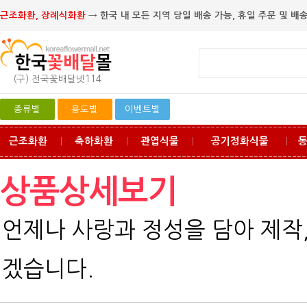
근조화환, 장례식화환
→ 한국 내 모든 지역 당일 배송 가능, 휴일 주문 및 배송
(구) 전국꽃배달넷114
종류별
용도별
이벤트별
근조화환
축하화환
관엽식물
공기정화식물
ㅣ
ㅣ
ㅣ
ㅣ
상품상세보기
언제나 사랑과 정성을 담아 제작
겠습니다.