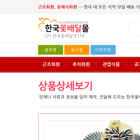
근조화환, 장례식화환
→ 한국 내 모든 지역 당일 배송 가
(구) 전국꽃배달넷114
종류별
용도별
이벤트별
근조화환
축하화환
관엽식물
공
ㅣ
ㅣ
ㅣ
상품상세보기
언제나 사랑과 정성을 담아 제작, 전달해 드리는 한국