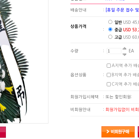
배송안내
:
[휴일 주문 접수 
일반
USD 45.
상품가격
:
중급
USD 53.
고급
USD 60.
수량
:
EA
A지역 추가 배
옵션상품
:
B지역 추가 배
C지역 추가 배
회원가입시혜택
:
또는 할인회원:
비회원안내
:
회원가입없이 비