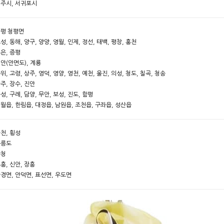
제주시, 서귀포시
가평 청평면
고성, 동해, 양구, 양양, 영월, 인제, 정선, 태백, 평창, 홍천
보은, 증평
태안(안면도), 계룡
군위, 고령, 상주, 영덕, 영양, 영천, 예천, 울진, 의성, 청도, 칠곡, 청송
완주, 장수, 진안
곡성, 구례, 담양, 무안, 보성, 진도, 함평
애월읍, 한림읍, 대정읍, 남원읍, 조천읍, 구좌읍, 성산읍
화천, 횡성
울릉도
산청
고흥, 신안, 장흥
한경면, 안덕면, 표선면, 우도면