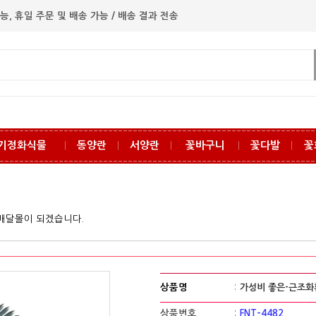
능, 휴일 주문 및 배송 가능 / 배송 결과 전송
기정화식물
동양란
서양란
꽃바구니
꽃다발
꽃
ㅣ
ㅣ
ㅣ
ㅣ
ㅣ
꽃배달몰이 되겠습니다.
상품명
:
가성비 좋은-근조화환
상품번호
:
FNT-4482