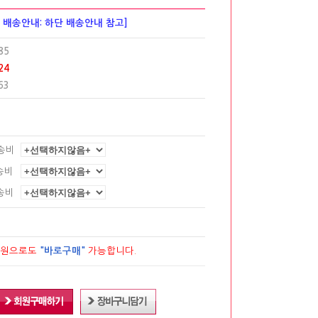
및 배송안내: 하단 배송안내 참고]
85
24
63
송비
송비
송비
회원으로도
"바로구매"
가능합니다.