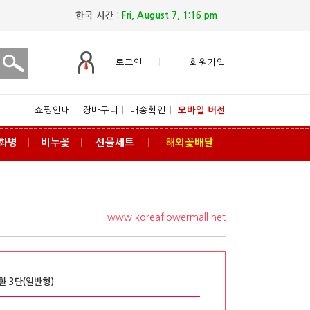
한국 시간 :
Fri, August 7, 1:16 pm
로그인
회원가입
쇼핑안내
ㅣ
장바구니
ㅣ
배송확인
ㅣ
모바일 버전
화병
비누꽃
선물세트
해외꽃배달
ㅣ
ㅣ
ㅣ
www.koreaflowermall.net
 3단(일반형)