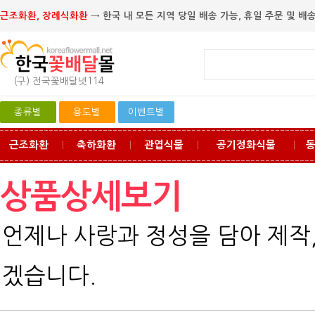
근조화환, 장례식화환
→ 한국 내 모든 지역 당일 배송 가능, 휴일 주문 및 배송
(구) 전국꽃배달넷114
종류별
용도별
이벤트별
근조화환
축하화환
관엽식물
공기정화식물
ㅣ
ㅣ
ㅣ
ㅣ
상품상세보기
언제나 사랑과 정성을 담아 제작
겠습니다.