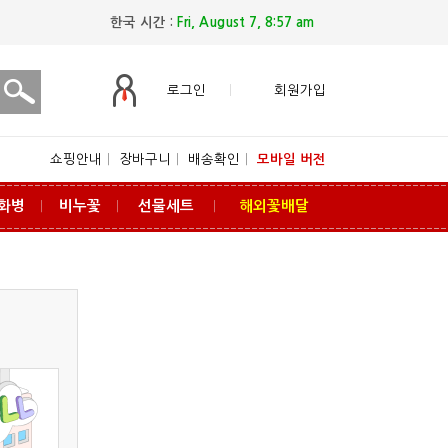
한국 시간 :
Fri, August 7, 8:57 am
로그인
회원가입
쇼핑안내
ㅣ
장바구니
ㅣ
배송확인
ㅣ
모바일 버전
화병
비누꽃
선물세트
해외꽃배달
ㅣ
ㅣ
ㅣ