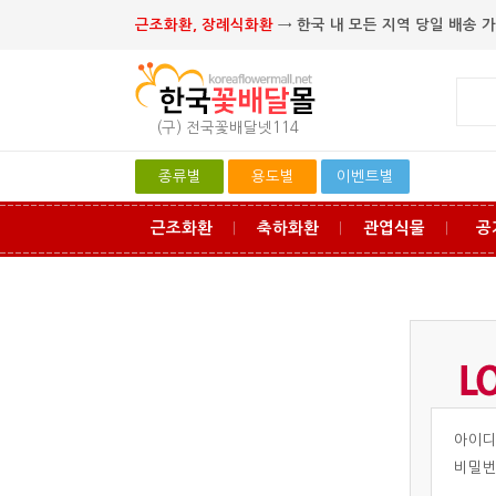
근조화환, 장례식화환
→ 한국 내 모든 지역 당일 배송 가
(구) 전국꽃배달넷114
종류별
용도별
이벤트별
근조화환
축하화환
관엽식물
공
ㅣ
ㅣ
ㅣ
아이
비밀