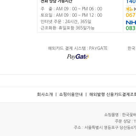
140
전화 상담 가능시간
주
배
중 : AM 09 : 00 ~ PM 06 : 00
067
토요일 : AM 09 : 00 ~ PM 12 : 00
인터넷 주문 : 24시간, 365일
083
근조화환: 휴일포함 365일가능
해외카드 결제 시스템 : PAYGATE
한국카
회사소개
ㅣ
쇼핑이용안내
ㅣ
해외발행 신용카드결제조
쇼핑몰명 : 한국꽃배달
주문 상담 : Te
주소 : 서울특별시 영등포구 당산동4가 8