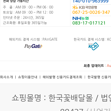
140-010-963999
전화 상담 가능시간
주
배
중 : AM 09 : 00 ~ PM 06 : 00
067-25-0026-347
토요일 : AM 09 : 00 ~ PM 12 : 00
인터넷 주문 : 24시간, 365일
083-17-017121
근조화환: 휴일포함 365일가능
해외카드 결제 시스템 : PAYGATE
한국카드 결제 시스템 : K
최종 업데이트
:
Au
회사소개
ㅣ
쇼핑이용안내
ㅣ
해외발행 신용카드결제조회
ㅣ
한국발행 신용
쇼핑몰명 : 한국꽃배달몰 / 법인명