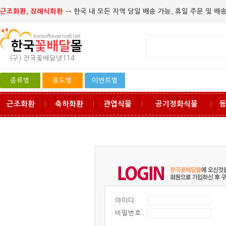
근조화환, 장례식화환
→ 한국 내 모든 지역 당일 배송 가능, 휴일 주문 및 배송
(구) 전국꽃배달넷114
종류별
용도별
이벤트별
근조화환
축하화환
관엽식물
공기정화식물
ㅣ
ㅣ
ㅣ
ㅣ
아이디
비밀번호