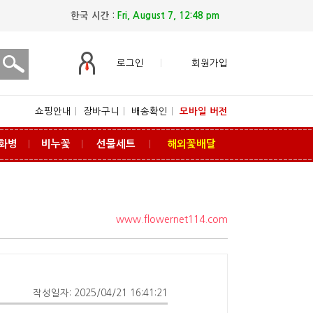
한국 시간 :
Fri, August 7, 12:48 pm
로그인
회원가입
쇼핑안내
ㅣ
장바구니
ㅣ
배송확인
ㅣ
모바일 버전
화병
비누꽃
선물세트
해외꽃배달
ㅣ
ㅣ
ㅣ
www.flowernet114.com
작성일자: 2025/04/21 16:41:21