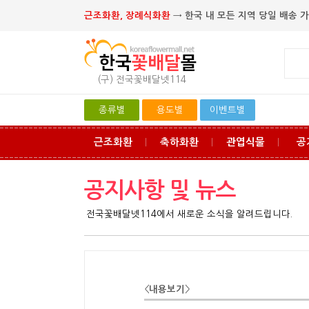
근조화환, 장례식화환
→ 한국 내 모든 지역 당일 배송 가
(구) 전국꽃배달넷114
종류별
용도별
이벤트별
근조화환
축하화환
관엽식물
공
ㅣ
ㅣ
ㅣ
공지사항 및 뉴스
전국꽃배달넷114에서 새로운 소식을 알려드립니다.
<
내용보기
>