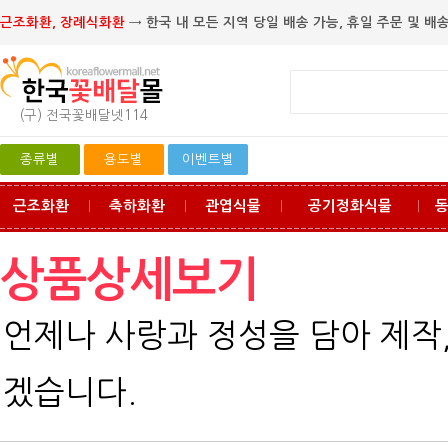
근조화환, 장례식화환
→ 한국 내 모든 지역 당일 배송 가능, 휴일 주문 및 배송
(구) 전국꽃배달넷114
종류별
용도별
이벤트별
근조화환
축하화환
관엽식물
공기정화식물
ㅣ
ㅣ
ㅣ
ㅣ
상품상세보기
언제나 사랑과 정성을 담아 제작
겠습니다.