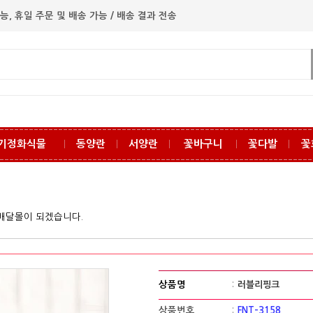
능, 휴일 주문 및 배송 가능 / 배송 결과 전송
기정화식물
동양란
서양란
꽃바구니
꽃다발
꽃
ㅣ
ㅣ
ㅣ
ㅣ
ㅣ
꽃배달몰이 되겠습니다.
상품명
:
러블리핑크
상품번호
:
FNT-3158