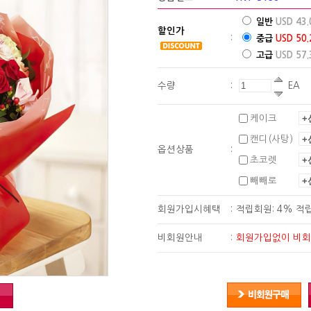
일반
USD 43.
할인가
:
중급
USD 50.
고급
USD 57.
수량
:
EA
케이크
캔디(사탕)
옵션상품
:
초코렛
빼빼로
회원가입시혜택
:
적립회원: 4% 적
비회원안내
:
회원가입없이 비