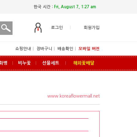
한국 시간 :
Fri, August 7, 1:27 am
로그인
회원가입
쇼핑안내
ㅣ
장바구니
ㅣ
배송확인
ㅣ
모바일 버전
화병
비누꽃
선물세트
해외꽃배달
ㅣ
ㅣ
ㅣ
www.koreaflowermall.net