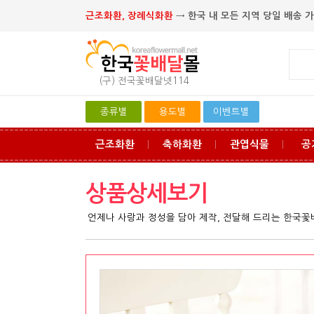
근조화환, 장례식화환
→ 한국 내 모든 지역 당일 배송 가
(구) 전국꽃배달넷114
종류별
용도별
이벤트별
근조화환
축하화환
관엽식물
공
ㅣ
ㅣ
ㅣ
상품상세보기
언제나 사랑과 정성을 담아 제작, 전달해 드리는 한국