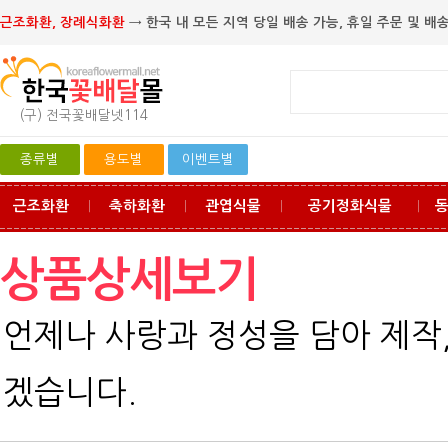
근조화환, 장례식화환
→ 한국 내 모든 지역 당일 배송 가능, 휴일 주문 및 배송
(구) 전국꽃배달넷114
종류별
용도별
이벤트별
근조화환
축하화환
관엽식물
공기정화식물
ㅣ
ㅣ
ㅣ
ㅣ
상품상세보기
언제나 사랑과 정성을 담아 제작
겠습니다.