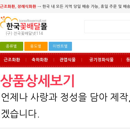
근조화환, 장례식화환
→ 한국 내 모든 지역 당일 배송 가능, 휴일 주문 및 배송
(구) 전국꽃배달넷114
종류별
용도별
이벤트별
근조화환
축하화환
관엽식물
공기정화식물
ㅣ
ㅣ
ㅣ
ㅣ
상품상세보기
언제나 사랑과 정성을 담아 제작
겠습니다.