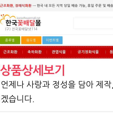
근조화환, 장례식화환
→ 한국 내 모든 지역 당일 배송 가능, 휴일 주문 및 배송
(구) 전국꽃배달넷114
종류별
용도별
이벤트별
근조화환
축하화환
관엽식물
공기정화식물
ㅣ
ㅣ
ㅣ
ㅣ
상품상세보기
언제나 사랑과 정성을 담아 제작
겠습니다.