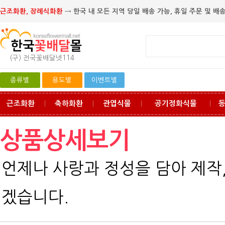
근조화환, 장례식화환
→ 한국 내 모든 지역 당일 배송 가능, 휴일 주문 및 배송
(구) 전국꽃배달넷114
종류별
용도별
이벤트별
근조화환
축하화환
관엽식물
공기정화식물
ㅣ
ㅣ
ㅣ
ㅣ
상품상세보기
언제나 사랑과 정성을 담아 제작
겠습니다.