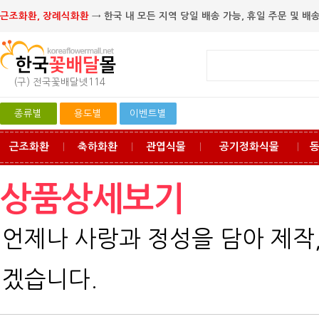
근조화환, 장례식화환
→ 한국 내 모든 지역 당일 배송 가능, 휴일 주문 및 배송
(구) 전국꽃배달넷114
종류별
용도별
이벤트별
근조화환
축하화환
관엽식물
공기정화식물
ㅣ
ㅣ
ㅣ
ㅣ
상품상세보기
언제나 사랑과 정성을 담아 제작
겠습니다.